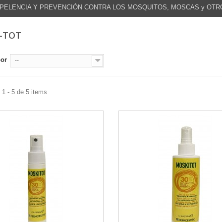
PELENCIA Y PREVENCIÓN CONTRA LOS MOSQUITOS, MOSCAS y OTR
-TOT
por
--
1 - 5 de 5 items