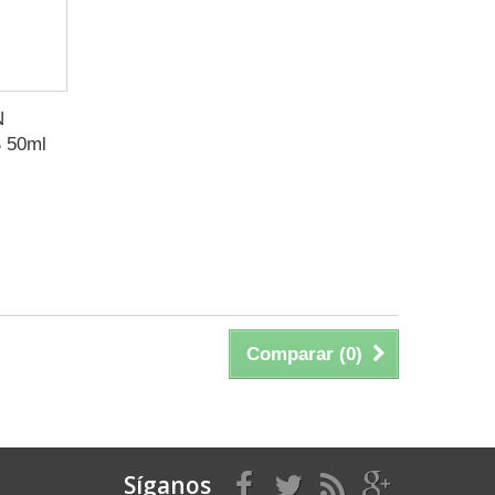
N
 50ml
Comparar (
0
)
Síganos