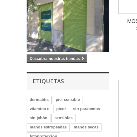
MOS
Descubra nuestras tiendas
ETIQUETAS
dermatitis
piel sensible
vitamina c
picor
sin parabenos
sin jabón
sensibles
manos estropeadas
manos secas
fotoproteccion