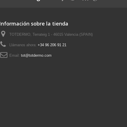
Información sobre la tienda
TOTDERMO, Terrateig 1 - 46015 Valencia (SPAIN)
Llámanos ahora:
+34 96 206 91 21
Email:
tot@totdermo.com