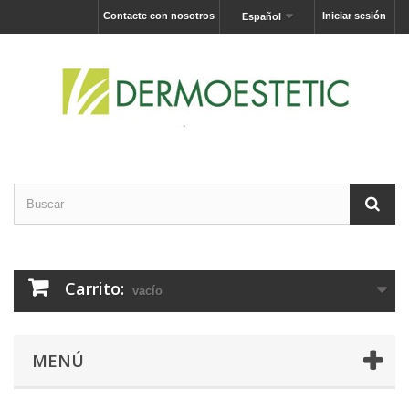
Contacte con nosotros
Iniciar sesión
Español
Carrito:
vacío
MENÚ