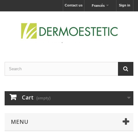
Contact us
Sign in
Francés
Cart
(empty)
MENU